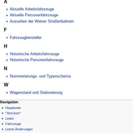
A
Aktuelle Arbeitsfahrzeuge
Aktuelle Personenfahrzeuge
Aussehen der Wiener Straßenbahnen
F
Fahrzeughersteller
H
Historische Arbeitsfahrzeuge
Historische Personenfahrzeuge
N
Nummerierungs- und Typenschema
W
Wagenstand und Stationierung
N
Seitenaktionen
Meine Werkzeuge
Navigation
Kategorie
Anmelden
Hauptseite
a
Diskussion
"Strecken"
v
Lesen
Linien
i
Quelltext
Fahrzeuge
g
anzeigen
Letzte Änderungen