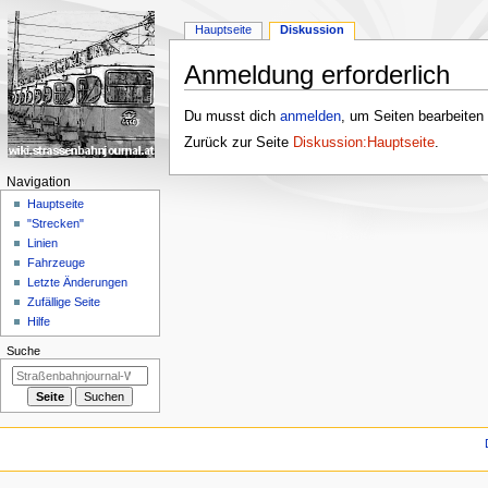
Hauptseite
Diskussion
Anmeldung erforderlich
Zur
Zur
Du musst dich
anmelden
, um Seiten bearbeiten
Navigation
Suche
Zurück zur Seite
Diskussion:Hauptseite
.
springen
springen
N
Navigation
a
Hauptseite
"Strecken"
v
Linien
i
Fahrzeuge
g
Letzte Änderungen
a
Zufällige Seite
Hilfe
t
i
Suche
o
n
s
m
e