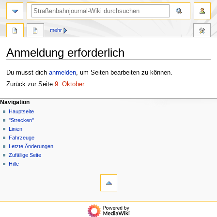
Suche
mehr
Anmeldung erforderlich
Zur
Zur
Du musst dich
anmelden
, um Seiten bearbeiten zu können.
Navigation
Suche
Zurück zur Seite
9. Oktober
.
springen
springen
N
Seitenaktionen
Meine Werkzeuge
Navigation
Seite
Anmelden
Hauptseite
a
Diskussion
"Strecken"
v
Linien
i
Fahrzeuge
g
Letzte Änderungen
a
Zufällige Seite
Hilfe
t
Werkzeuge
i
Spezialseiten
o
n
Navigation
s
Hauptseite