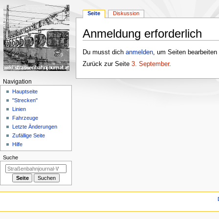
Seite
Diskussion
Anmeldung erforderlich
Zur
Zur
Du musst dich
anmelden
, um Seiten bearbeiten
Navigation
Suche
Zurück zur Seite
3. September
.
springen
springen
N
Navigation
a
Hauptseite
"Strecken"
v
Linien
i
Fahrzeuge
g
Letzte Änderungen
a
Zufällige Seite
Hilfe
t
i
Suche
o
n
s
m
e