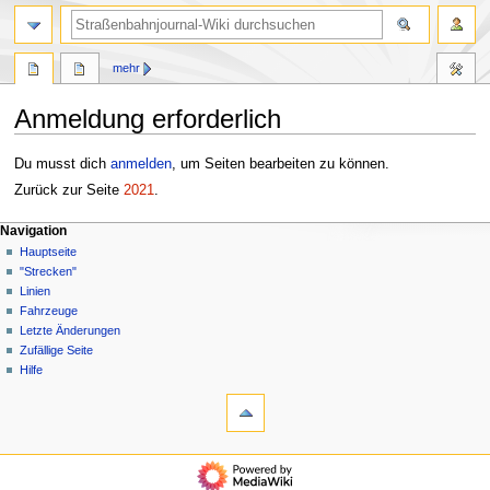
Suche
mehr
Anmeldung erforderlich
Zur
Zur
Du musst dich
anmelden
, um Seiten bearbeiten zu können.
Navigation
Suche
Zurück zur Seite
2021
.
springen
springen
N
Seitenaktionen
Meine Werkzeuge
Navigation
Seite
Anmelden
Hauptseite
a
Diskussion
"Strecken"
v
Linien
i
Fahrzeuge
g
Letzte Änderungen
a
Zufällige Seite
Hilfe
t
Werkzeuge
i
Spezialseiten
o
n
Navigation
s
Hauptseite