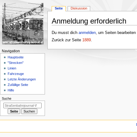
Seite
Diskussion
Anmeldung erforderlich
Zur
Zur
Du musst dich
anmelden
, um Seiten bearbeiten
Navigation
Suche
Zurück zur Seite
1889
.
springen
springen
N
Navigation
a
Hauptseite
"Strecken"
v
Linien
i
Fahrzeuge
g
Letzte Änderungen
a
Zufällige Seite
Hilfe
t
i
Suche
o
n
s
m
e