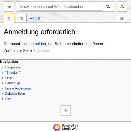
Suche
mehr
Anmeldung erforderlich
Zur
Zur
Du musst dich
anmelden
, um Seiten bearbeiten zu können.
Navigation
Suche
Zurück zur Seite
1. Jänner
.
springen
springen
N
Seitenaktionen
Meine Werkzeuge
Navigation
Seite
Anmelden
Hauptseite
a
Diskussion
"Strecken"
v
Linien
i
Fahrzeuge
g
Letzte Änderungen
a
Zufällige Seite
Hilfe
t
Werkzeuge
i
Spezialseiten
o
n
Navigation
s
Hauptseite