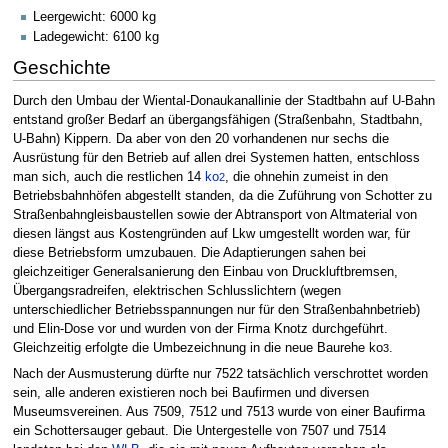
Leergewicht: 6000 kg
Ladegewicht: 6100 kg
Geschichte
Durch den Umbau der Wiental-Donaukanallinie der Stadtbahn auf U-Bahn
entstand großer Bedarf an übergangsfähigen (Straßenbahn, Stadtbahn,
U-Bahn) Kippern. Da aber von den 20 vorhandenen nur sechs die
Ausrüstung für den Betrieb auf allen drei Systemen hatten, entschloss
man sich, auch die restlichen 14
ko
, die ohnehin zumeist in den
2
Betriebsbahnhöfen abgestellt standen, da die Zuführung von Schotter zu
Straßenbahngleisbaustellen sowie der Abtransport von Altmaterial von
diesen längst aus Kostengründen auf Lkw umgestellt worden war, für
diese Betriebsform umzubauen. Die Adaptierungen sahen bei
gleichzeitiger Generalsanierung den Einbau von Druckluftbremsen,
Übergangsradreifen, elektrischen Schlusslichtern (wegen
unterschiedlicher Betriebsspannungen nur für den Straßenbahnbetrieb)
und Elin-Dose vor und wurden von der Firma Knotz durchgeführt.
Gleichzeitig erfolgte die Umbezeichnung in die neue Baurehe ko
.
3
Nach der Ausmusterung dürfte nur 7522 tatsächlich verschrottet worden
sein, alle anderen existieren noch bei Baufirmen und diversen
Museumsvereinen. Aus 7509, 7512 und 7513 wurde von einer Baufirma
ein Schottersauger gebaut. Die Untergestelle von 7507 und 7514