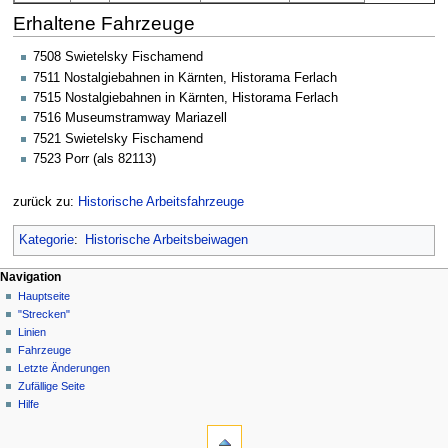
Erhaltene Fahrzeuge
7508 Swietelsky Fischamend
7511 Nostalgiebahnen in Kärnten, Historama Ferlach
7515 Nostalgiebahnen in Kärnten, Historama Ferlach
7516 Museumstramway Mariazell
7521 Swietelsky Fischamend
7523 Porr (als 82113)
zurück zu:
Historische Arbeitsfahrzeuge
Kategorie
:
Historische Arbeitsbeiwagen
N
Seitenaktionen
Meine Werkzeuge
Navigation
Seite
Anmelden
Hauptseite
a
Diskussion
"Strecken"
v
Lesen
Linien
i
Quelltext
Fahrzeuge
g
anzeigen
Letzte Änderungen
Versionsgeschichte
a
Zufällige Seite
Hilfe
t
Werkzeuge
i
Links