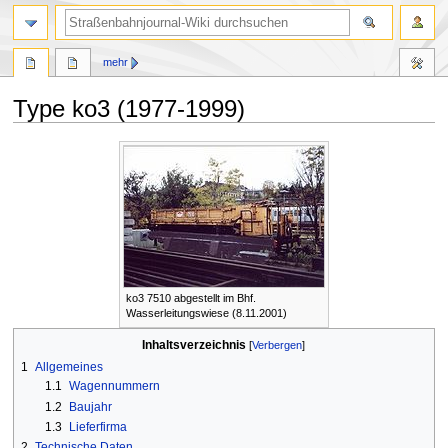
Suche
mehr
Type ko3 (1977-1999)
Zur
Zur
Navigation
Suche
springen
springen
ko3 7510 abgestellt im Bhf.
Wasserleitungswiese (8.11.2001)
Inhaltsverzeichnis
1
Allgemeines
1.1
Wagennummern
1.2
Baujahr
1.3
Lieferfirma
2
Technische Daten