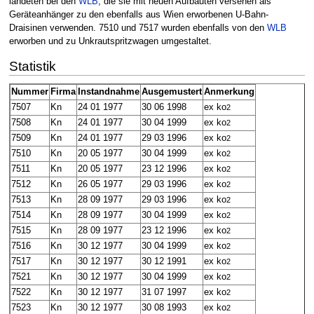
landeten bei den
WLB
, die sie mit neuen Aufbauten versehen als
Geräteanhänger zu den ebenfalls aus Wien erworbenen U-Bahn-
Draisinen verwenden. 7510 und 7517 wurden ebenfalls von den
WLB
erworben und zu Unkrautspritzwagen umgestaltet.
Statistik
Nummer
Firma
Instandnahme
Ausgemustert
Anmerkung
7507
Kn
24 01 1977
30 06 1998
ex ko
2
7508
Kn
24 01 1977
30 04 1999
ex ko
2
7509
Kn
24 01 1977
29 03 1996
ex ko
2
7510
Kn
20 05 1977
30 04 1999
ex ko
2
7511
Kn
20 05 1977
23 12 1996
ex ko
2
7512
Kn
26 05 1977
29 03 1996
ex ko
2
7513
Kn
28 09 1977
29 03 1996
ex ko
2
7514
Kn
28 09 1977
30 04 1999
ex ko
2
7515
Kn
28 09 1977
23 12 1996
ex ko
2
7516
Kn
30 12 1977
30 04 1999
ex ko
2
7517
Kn
30 12 1977
30 12 1991
ex ko
2
7521
Kn
30 12 1977
30 04 1999
ex ko
2
7522
Kn
30 12 1977
31 07 1997
ex ko
2
7523
Kn
30 12 1977
30 08 1993
ex ko
2