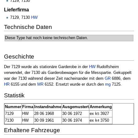
7129, 7130
Lieferfirma
7129, 7130
HW
Technische Daten
Diese Type hat noch keine technischen Daten.
Geschichte
Der 7129 wurde als stationäre Garderobe in der
HW
Rudolfsheim
verwendet, der 7130 als Garderobewagen für die Messpartie. Gekuppelt
war der 7130 während dieser Zeit nacheinander mit dem
GR
6886, dem
HR
6155 und dem
MR
6152. Ersetzt wurde er durch den
mg
7125.
Statistik
Nummer
Firma
Instandnahme
Ausgemustert
Anmerkung
7129
HW
28 06 1968
30 06 1972
ex k
3927
5
7130
HW
30 09 1961
30 06 1974
ex k
3750
4
Erhaltene Fahrzeuge