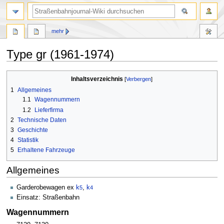
Suche
mehr
Type gr (1961-1974)
Zur
Zur
Inhaltsverzeichnis
Navigation
Suche
1
Allgemeines
springen
springen
1.1
Wagennummern
1.2
Lieferfirma
2
Technische Daten
3
Geschichte
4
Statistik
5
Erhaltene Fahrzeuge
Allgemeines
Garderobewagen ex
k
,
k
5
4
Einsatz: Straßenbahn
Wagennummern