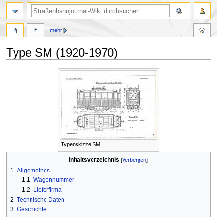
Suche
mehr
Type SM (1920-1970)
Zur
Zur
Navigation
Suche
springen
springen
Typenskizze SM
Inhaltsverzeichnis
1
Allgemeines
1.1
Wagennummer
1.2
Lieferfirma
2
Technische Daten
3
Geschichte