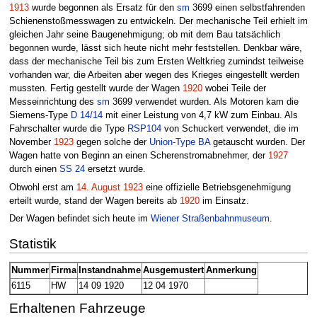
1913
wurde begonnen als Ersatz für den
sm
3699 einen selbstfahrenden
Schienenstoßmesswagen zu entwickeln. Der mechanische Teil erhielt im
gleichen Jahr seine Baugenehmigung; ob mit dem Bau tatsächlich
begonnen wurde, lässt sich heute nicht mehr feststellen. Denkbar wäre,
dass der mechanische Teil bis zum Ersten Weltkrieg zumindst teilweise
vorhanden war, die Arbeiten aber wegen des Krieges eingestellt werden
mussten. Fertig gestellt wurde der Wagen
1920
wobei Teile der
Messeinrichtung des
sm
3699 verwendet wurden. Als Motoren kam die
Siemens-Type
D 14/14
mit einer Leistung von 4,7 kW zum Einbau. Als
Fahrschalter wurde die Type
RSP104
von Schuckert verwendet, die im
November
1923
gegen solche der
Union-Type BA
getauscht wurden. Der
Wagen hatte von Beginn an einen Scherenstromabnehmer, der
1927
durch einen
SS 24
ersetzt wurde.
Obwohl erst am
14. August
1923
eine offizielle Betriebsgenehmigung
erteilt wurde, stand der Wagen bereits ab
1920
im Einsatz.
Der Wagen befindet sich heute im
Wiener Straßenbahnmuseum
.
Statistik
Nummer
Firma
Instandnahme
Ausgemustert
Anmerkung
6115
HW
14 09 1920
12 04 1970
Erhaltenen Fahrzeuge