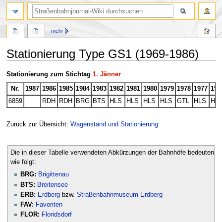
Suche
mehr
Stationierung Type GS1 (1969-1986)
Zur
Zur
Stationierung zum Stichtag
1. Jänner
Navigation
Suche
Nr.
1987
1986
1985
1984
1983
1982
1981
1980
1979
1978
1977
197
springen
springen
6859
RDH
RDH
BRG
BTS
HLS
HLS
HLS
HLS
GTL
HLS
HL
Zurück zur Übersicht:
Wagenstand und Stationierung
Die in dieser Tabelle verwendeten Abkürzungen der Bahnhöfe bedeuten
wie folgt:
BRG:
Brigittenau
BTS:
Breitensee
ERB:
Erdberg
bzw.
Straßenbahnmuseum Erdberg
FAV:
Favoriten
FLOR:
Floridsdorf