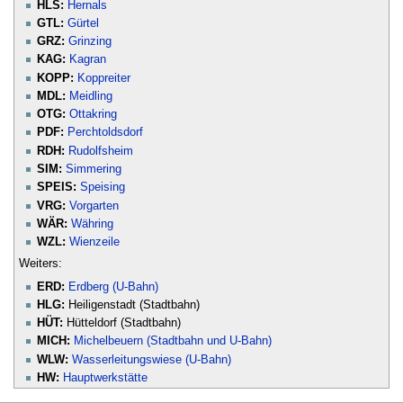
HLS:
Hernals
GTL:
Gürtel
GRZ:
Grinzing
KAG:
Kagran
KOPP:
Koppreiter
MDL:
Meidling
OTG:
Ottakring
PDF:
Perchtoldsdorf
RDH:
Rudolfsheim
SIM:
Simmering
SPEIS:
Speising
VRG:
Vorgarten
WÄR:
Währing
WZL:
Wienzeile
Weiters:
ERD:
Erdberg (U-Bahn)
HLG:
Heiligenstadt (Stadtbahn)
HÜT:
Hütteldorf (Stadtbahn)
MICH:
Michelbeuern (Stadtbahn und U-Bahn)
WLW:
Wasserleitungswiese (U-Bahn)
HW:
Hauptwerkstätte