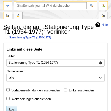
Suche
Hilfe
Seiten, die auf „Stationierung Type
T1 (1954-1977)“ verlinken
←
Stationierung Type T1 (1954-1977)
Zur
Zur
Links auf diese Seite
Navigation
Suche
springen
springen
Seite:
Namensraum:
alle
Vorlageneinbindungen ausblenden
Links ausblenden
Weiterleitungen ausblenden
Los