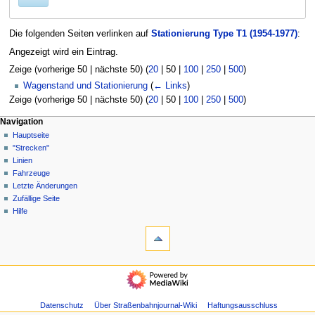
Die folgenden Seiten verlinken auf
Stationierung Type T1 (1954-1977)
:
Angezeigt wird ein Eintrag.
Zeige (
vorherige 50
|
nächste 50
) (
20
|
50
|
100
|
250
|
500
)
Wagenstand und Stationierung
(
← Links
)
Zeige (
vorherige 50
|
nächste 50
) (
20
|
50
|
100
|
250
|
500
)
N
Seitenaktionen
Meine Werkzeuge
Navigation
Seite
Anmelden
Hauptseite
a
Diskussion
"Strecken"
v
Lesen
Linien
i
Quelltext
Fahrzeuge
g
anzeigen
Letzte Änderungen
Versionsgeschichte
a
Zufällige Seite
Hilfe
t
Werkzeuge
i
Spezialseiten
o
Druckversion
n
Navigation
s
Hauptseite
m
"Strecken"
Linien
Datenschutz
Über Straßenbahnjournal-Wiki
Haftungsausschluss
e