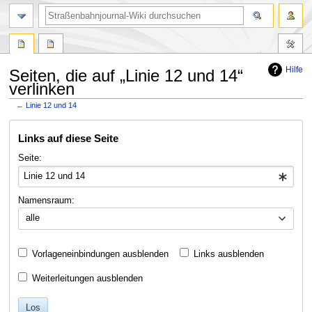
Suche
Hilfe
Seiten, die auf „Linie 12 und 14“
verlinken
←
Linie 12 und 14
Zur
Zur
Links auf diese Seite
Navigation
Suche
springen
springen
Seite:
Namensraum:
alle
Vorlageneinbindungen ausblenden
Links ausblenden
Weiterleitungen ausblenden
Los