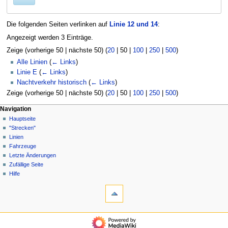
Die folgenden Seiten verlinken auf
Linie 12 und 14
:
Angezeigt werden 3 Einträge.
Zeige (
vorherige 50
|
nächste 50
) (
20
|
50
|
100
|
250
|
500
)
Alle Linien
(
← Links
)
Linie E
(
← Links
)
Nachtverkehr historisch
(
← Links
)
Zeige (
vorherige 50
|
nächste 50
) (
20
|
50
|
100
|
250
|
500
)
N
Seitenaktionen
Meine Werkzeuge
Navigation
Seite
Anmelden
Hauptseite
a
Diskussion
"Strecken"
v
Lesen
Linien
i
Quelltext
Fahrzeuge
g
anzeigen
Letzte Änderungen
Versionsgeschichte
a
Zufällige Seite
Hilfe
t
Werkzeuge
i
Spezialseiten
o
Druckversion
n
Navigation
s
Hauptseite