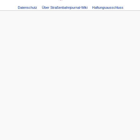
m
"Strecken"
Linien
Datenschutz
Über Straßenbahnjournal-Wiki
Haftungsausschluss
e
Fahrzeuge
n
Letzte
ü
Änderungen
Zufällige
Seite
Hilfe