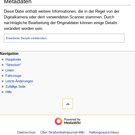
Metadaten
Diese Datei enthält weitere Informationen, die in der Regel von der
Digitalkamera oder dem verwendeten Scanner stammen. Durch
nachträgliche Bearbeitung der Originaldatei können einige Details
verändert worden sein.
Erweiterte Details einblenden
N
Seitenaktionen
Meine Werkzeuge
Navigation
Datei
Anmelden
Hauptseite
a
Diskussion
"Strecken"
v
Lesen
Linien
i
Quelltext
Fahrzeuge
g
anzeigen
Letzte Änderungen
Versionsgeschichte
a
Zufällige Seite
Hilfe
t
Werkzeuge
i
Links
o
auf
diese
n
Navigation
Seite
s
Hauptseite
Änderungen
m
"Strecken"
an
Linien
Datenschutz
Über Straßenbahnjournal-Wiki
Haftungsausschluss
e
verlinkten