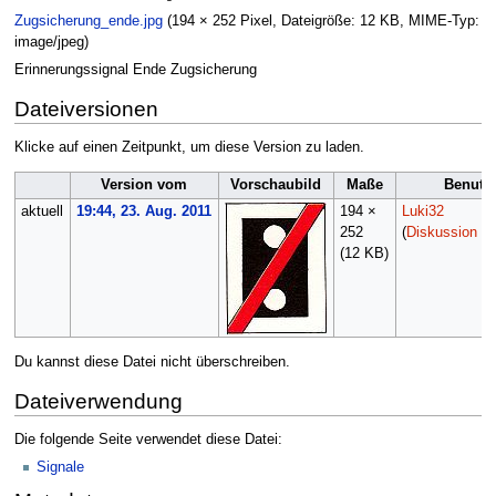
Zugsicherung_ende.jpg
(194 × 252 Pixel, Dateigröße: 12 KB, MIME-Typ:
image/jpeg
)
Erinnerungssignal Ende Zugsicherung
Dateiversionen
Klicke auf einen Zeitpunkt, um diese Version zu laden.
Version vom
Vorschaubild
Maße
Benutz
aktuell
19:44, 23. Aug. 2011
194 ×
Luki32
252
(
Diskussion
|
B
(12 KB)
Du kannst diese Datei nicht überschreiben.
Dateiverwendung
Die folgende Seite verwendet diese Datei:
Signale