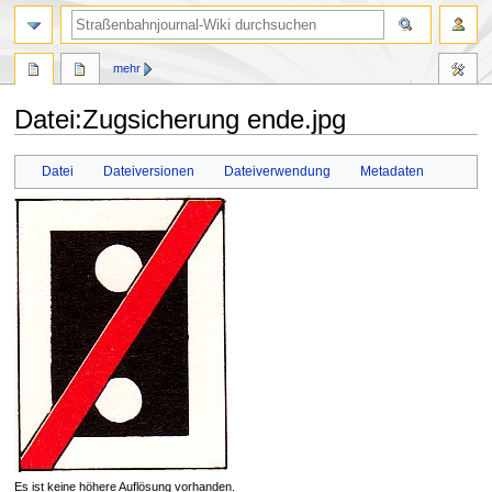
Suche
mehr
Datei
:
Zugsicherung ende.jpg
Zur
Zur
Datei
Dateiversionen
Dateiverwendung
Metadaten
Navigation
Suche
springen
springen
Es ist keine höhere Auflösung vorhanden.