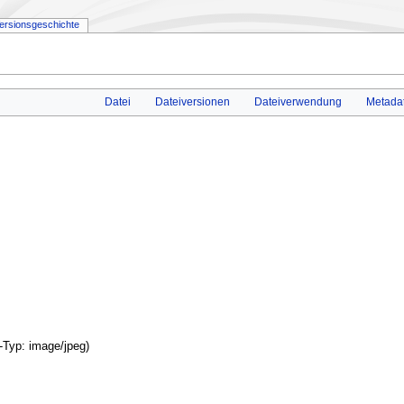
ersionsgeschichte
Datei
Dateiversionen
Dateiverwendung
Metada
E-Typ:
image/jpeg
)