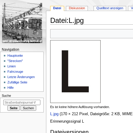
Datei
Diskussion
Quelltext anzeigen
V
Datei
:
L.jpg
Zur
Zur
Navigation
Suche
springen
springen
N
Navigation
a
Hauptseite
"Strecken"
v
Linien
i
Fahrzeuge
g
Letzte Änderungen
a
Zufällige Seite
Hilfe
t
i
Suche
o
Es ist keine höhere Auflösung vorhanden.
n
L.jpg
(170 × 212 Pixel, Dateigröße: 2 KB, MIM
s
m
Erinnerungssignal L
e
Dateiversionen