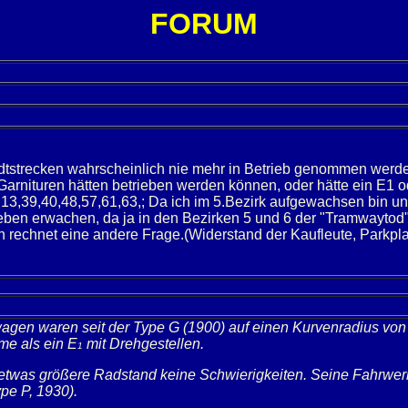
FORUM
strecken wahrscheinlich nie mehr in Betrieb genommen werden 
Garnituren hätten betrieben werden können, oder hätte ein E
13,39,40,48,57,61,63,; Da ich im 5.Bezirk aufgewachsen bin und 
en erwachen, da ja in den Bezirken 5 und 6 der "Tramwaytod" u
h rechnet eine andere Frage.(Widerstand der Kaufleute, Parkplatz
wagen waren seit der Type G (1900) auf einen Kurvenradius von
me als ein E
mit Drehgestellen.
1
r etwas größere Radstand keine Schwierigkeiten. Seine Fahrwer
pe P, 1930).