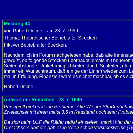
Meldung 44
von Robert Online... am 23. 7. 1999
Thema: Theoretischer Betrieb alter Strecken
Fiktiver Betrieb alter Strecken.
Nachdem ich im Forum nachgelesen habe, daß alte Innenstadt
gewußt, ob folgende Strecken überhaupt jemals mit neueren 
Seitenabstände, Umkehrmöglichkeiten durch Schleifen, etc.): 
immer ein Wunschtraum, daß einige der Linien wieder zum Leb
mal in Erfüllung. Finanziell wäre es sicher machbar, ob es sic
Robert Online...
Antwort der Redaktion - 23. 7. 1999
Prinzipiell gibt es keine Probleme. Alle Wiener Straßenbahn
Zweiachser mit ihren meist 3,6 m Radstand noch eher Proble
Da sich beim ULF die Räder radial einstellen, macht hier de
Dreiachsers und die gab es in Wien schon versuchsweise (Ty